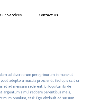
Our Services
Contact Us
o vadam ad diversorum peregrinorum in mane ut
 youd adepto a macula proiciendi. Sed quis scit si
is et ad mensam sederent ibi loquitur ibi de
 et argentum simul reddere parentibus meis,
 Primum omnium, etsi: Ego obtinuit ad sursum