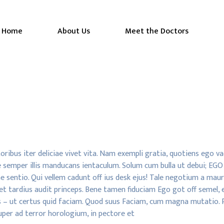
Home
About Us
Meet the Doctors
itoribus iter deliciae vivet vita. Nam exempli gratia, quotiens eg
ue semper illis manducans ientaculum. Solum cum bulla ut debui; EGO
 sentio. Qui vellem cadunt off ius desk ejus! Tale negotium a maur
et tardius audit princeps. Bene tamen fiduciam Ego got off semel,
s – ut certus quid faciam. Quod suus Faciam, cum magna mutatio.
uper ad terror horologium, in pectore et