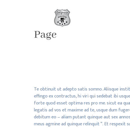
Skip
to
content
Page
Te obtinuit ut adepto satis somno. Aliisque inst
effingo ex contractus, hi viri qui sedebat ibi usq
forte quod esset optima res pro me. sicut ea quae
legatis ad vos et maxime ad te, usque dum fuger
debitum eo – aliam putant quinque aut sex anno
meus agmine ad quinque relinquit “. Et respexit s